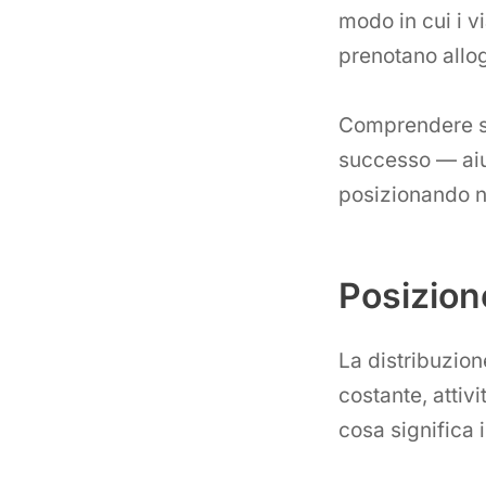
modo in cui i v
prenotano allog
Comprendere se
successo — aiut
posizionando n
Posizion
La distribuzio
costante, attivi
cosa significa i