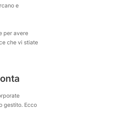
ercano e
e per avere
ce che vi stiate
conta
orporate
io gestito. Ecco