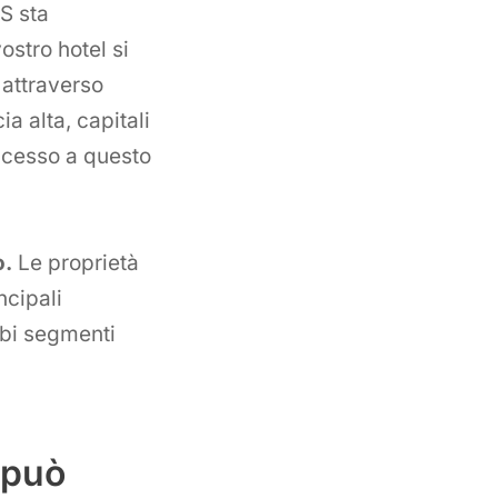
S sta
ostro hotel si
 attraverso
a alta, capitali
accesso a questo
o.
Le proprietà
ncipali
mbi segmenti
l può