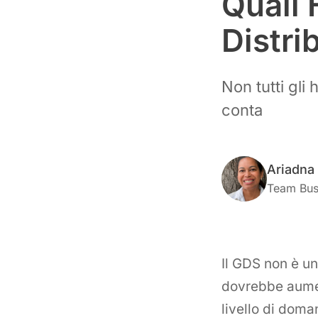
Quali 
Distr
Non tutti gl
conta
Ariadna
Team Bus
Il GDS non è u
dovrebbe aumen
livello di doma