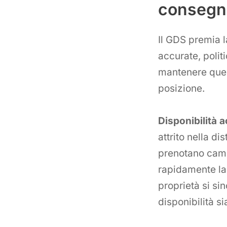
consegna
Il GDS premia l
accurate, polit
mantenere ques
posizione.
Disponibilità 
attrito nella d
prenotano came
rapidamente la 
proprietà si si
disponibilità s