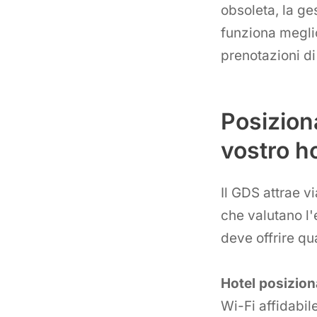
obsoleta, la ge
funziona meglio
prenotazioni di 
Posizion
vostro ho
Il GDS attrae v
che valutano l'e
deve offrire qu
Hotel posiziona
Wi-Fi affidabil