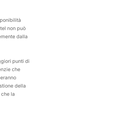
ponibilità
otel non può
emente dalla
iori punti di
genzie che
neranno
stione della
 che la