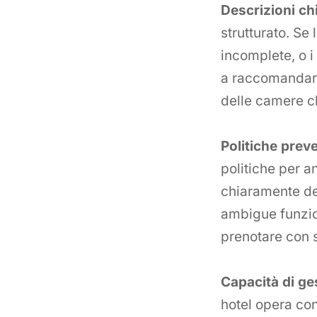
Descrizioni ch
strutturato. Se
incomplete, o i
a raccomandare 
delle camere ch
Politiche preved
politiche per a
chiaramente def
ambigue funzio
prenotare con 
Capacità di ge
hotel opera co